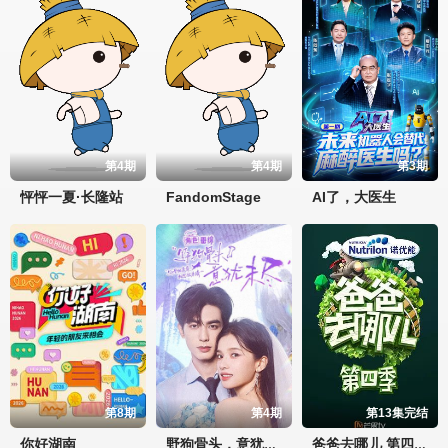
第4期
第4期
第3期
怦怦一夏·长隆站
FandomStage
AI了，大医生
第8期
第4期
第13集完结
你好湖南
野狗骨头，意犹未尽
爸爸去哪儿 第四季