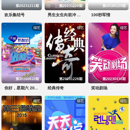
第20231211期
第20231228期
第20180129期
欢乐集结号
100秒军情
男生女生向前冲 第十四季
综艺
综艺
综艺
第20260410期
第20231228期
第20230430期
经典传奇
笑动剧场
你好，星期六 2022
综艺
综艺
综艺