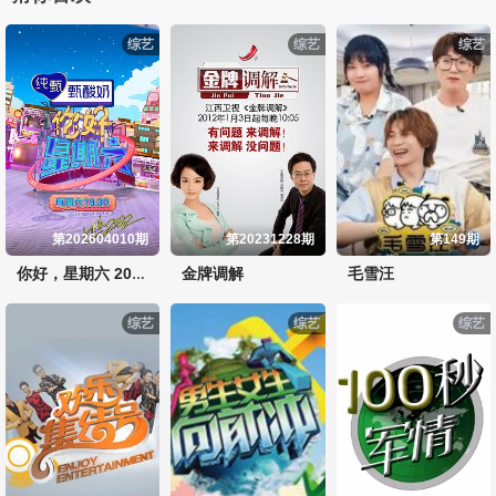
综艺
综艺
综艺
第202604010期
第20231228期
第149期
金牌调解
毛雪汪
你好，星期六 2023
综艺
综艺
综艺