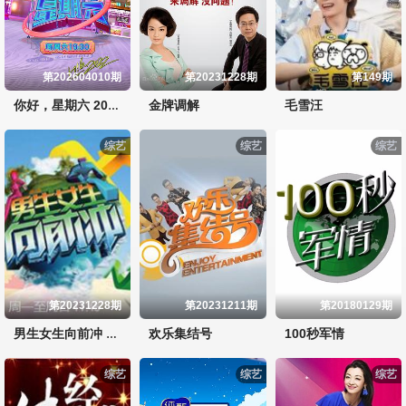
第202604010期
第20231228期
第149期
金牌调解
毛雪汪
你好，星期六 2023
综艺
综艺
综艺
第20231228期
第20231211期
第20180129期
欢乐集结号
100秒军情
男生女生向前冲 第十四季
综艺
综艺
综艺