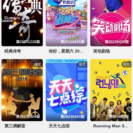
第20231228期
第20260410期
第20230430期
经典传奇
笑动剧场
你好，星期六 2022
综艺
综艺
综艺
第20230404期
第20230403期
第260802期
第三调解室
天天七点综
Running Man SBS综艺