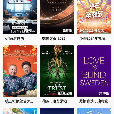
第1期上
完整版
20240119 舞台纯享版
offer尽调局
微博之夜 2023
小芒2024年礼节
第8期
第8集完结
第10集
信任：贪婪游戏
爱情盲选：瑞典篇
德云社纲丝节之传统相声精品专场