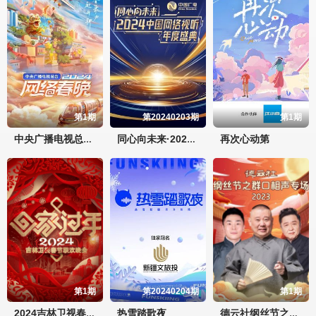
第1期
第20240203期
第1期
再次心动第
中央广播电视总台2024网络春晚
同心向未来·2024中国网络视听年度盛典
第1期
第20240204期
第1期
热雪踏歌夜
2024吉林卫视春节联欢晚会
德云社纲丝节之群口相声专场