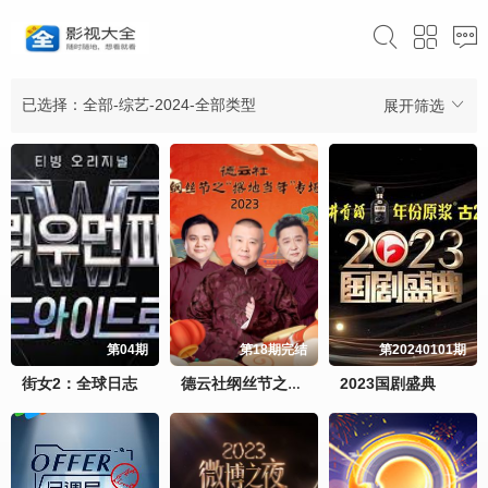
已选择：全部-综艺-2024-全部类型
展开筛选
第04期
第18期完结
第20240101期
街女2：全球日志
2023国剧盛典
德云社纲丝节之“撂地当年”