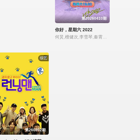
第20260410期
你好，星期六 2022
何炅,檀健次,李雪琴,秦霄贤,王鹤棣,黄明昊,蔡文静,赵小棠,冯禧
综艺
第260802期