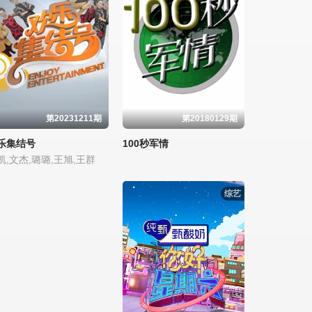
第20231211期
第20180129期
乐集结号
100秒军情
凯,文杰,璐璐,王旭,王群
综艺