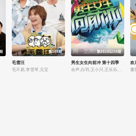
8期
第149期
第20231228期
毛雪汪
男生女生向前冲 第十四季
欢
毛不易,李雪琴,元宝
余声,白羽,王小川,王乐乐,宋秋熠,张亚群
董