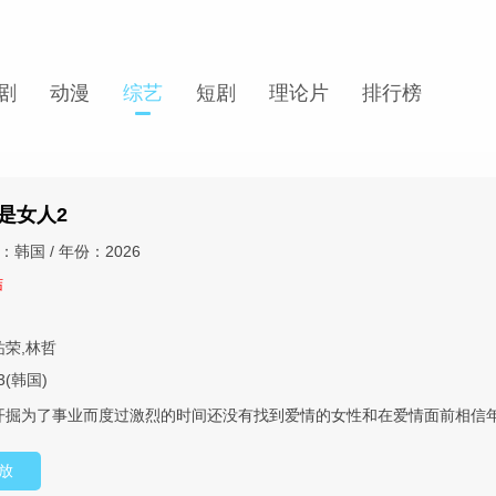
剧
动漫
综艺
短剧
理论片
排行榜
是女人2
：韩国 / 年份：2026
结
祐荣,林哲
3(韩国)
开掘为了事业而度过激烈的时间还没有找到爱情的女性和在爱情面前相信年
放