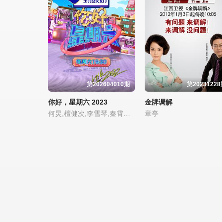
第202604010期
第2023122
你好，星期六 2023
金牌调解
何炅,檀健次,李雪琴,秦霄贤,王鹤棣,黄明昊,蔡文静,赵小棠,冯禧
章亭