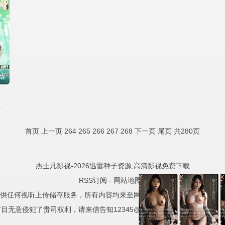
结
亚美,伊藤美来
首页
上一页
264
265
266
267
268
下一页
尾页
共280页
杰士凡影视-2026迅雷种子资源,高清影视免费下载
RSS订阅
-
网站地图
-
供任何视听上传储存服务，所有内容均来至网络自动采集，且已注明相关
目无意侵犯了贵司权利，请来信告知12345@test.com，我们会及时处