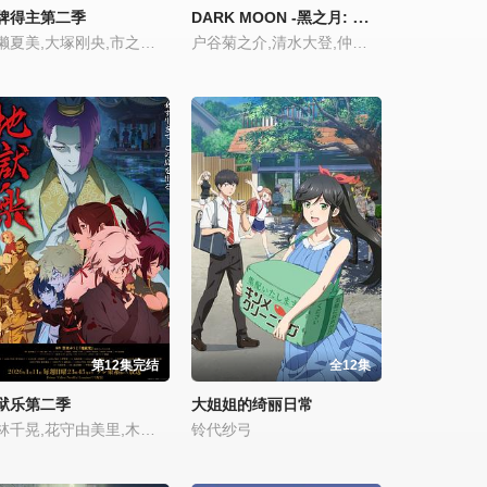
DARK MOON -黑之月: 月之祭坛-
牌得主第二季
春濑夏美,大塚刚央,市之濑加那,内田雄马,小市真琴,坂泰斗
户谷菊之介,清水大登,仲村宗悟,小笠原仁,土岐隼一,上村祐翔,小林千晃,和泉风花,木村太飞,堂岛飒人,小松昌平,千叶翔也
第12集完结
全12集
狱乐第二季
大姐姐的绮丽日常
小林千晃,花守由美里,木村良平,小野贤章,高桥李依,小林亲弘,小市真琴,稻田彻,市川苍,铃木崚汰,游佐浩二,内田真礼,大原沙耶香,小原好美,诹访部顺一,甲斐田裕子
铃代纱弓