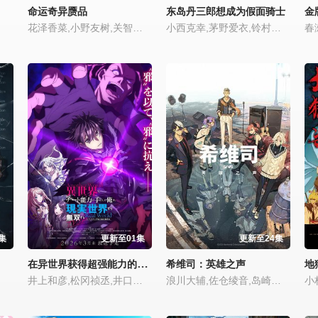
命运奇异赝品
东岛丹三郎想成为假面骑士
金
花泽香菜,小野友树,关智一,诸星堇,小林优,Lynn,小西克幸,内田真礼,森久保祥太郎,羽多野涉,松冈祯丞,堀内贤雄,古贺葵,橘龙丸,浪川大辅,榎木淳弥,咲野俊介
小西克幸,茅野爱衣,铃村健一,齐藤壮马,菲鲁兹·蓝,津田健次郎
集
更新至01集
更新至24集
在异世界获得超强能力的我在现实世界照样无敌
希维司：英雄之声
地
井上和彦,松冈祯丞,井口裕香,东山奈央,加隈亚衣,日高里菜,鬼头明里,前田佳织里
浪川大辅,佐仓绫音,岛崎信长,鬼头明里,齐藤壮马