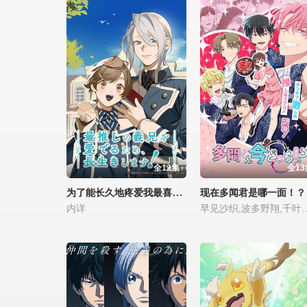
全12集
全13
为了能长久地疼爱我最喜欢的义兄，我要健康长寿！
现在多闻君是哪一面！？
内详
早见沙织,波多野翔,千叶翔也,畠中祐,天崎滉平,长冈龙步,水中雅章,