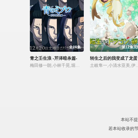
全14集
第12集完
青之壬生浪 -芹泽暗杀篇-
转生之后的我变成了龙蛋
梅田修一朗,小林千晃,堀江瞬,阿座上洋平,小野贤章,竹内良太,杉田智和
土岐隼一,小清水
本站不提
若本站收录的节