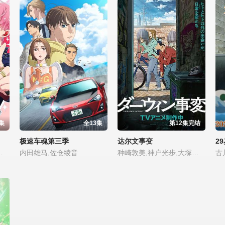
集
全13集
第12集完结
极速车魂第三季
达尔文事变
2
本田贵子,福积沙耶,平山夕梨夏,佐佐木瑠奈,七濑彩夏
内田雄马,佐仓绫音
种崎敦美,神户光步,大塚明夫,森川智之,佐藤利奈,上田燿司,石川界人,江头宏哉