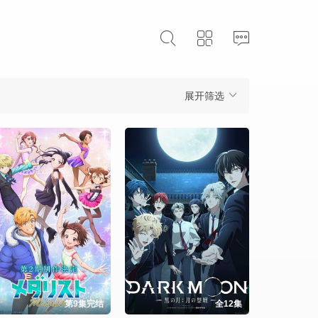
展开筛选
第9集完结
全12集