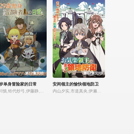
第12集完结
第12集完结
9岁单身冒险家的日常
安闲领主的愉快领地防卫
古川慎,铃代纱弓,伊藤静,桑原由气,大野智敬,前田佳织里,绪方佑奈,白石晴香,松本保典
内山夕实,市道真央,伊濑茉莉也,日笠阳子,若山诗音,堀内贤雄,小林亲弘,古川慎,仓持若菜,佐藤元,大渊野野花