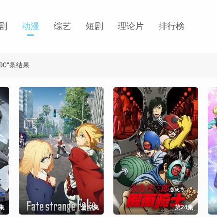
剧
动漫
综艺
短剧
理论片
排行榜
90"条结果
集
全12集
第24集