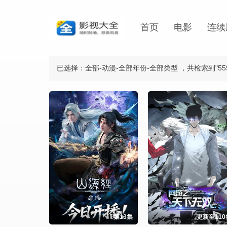
首页
电影
连续
已选择：全部-动漫-全部年份-全部类型
，共检索到"55
第13集
更新至110