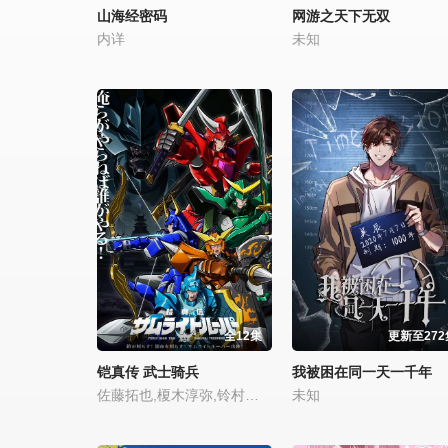
山海经密码
网游之天下无双
内详
未知
全12集
更新至272
铠真传 武士骑兵
我被困在同一天一千年
佐藤拓也,榎木淳弥,铃村健一,小西克幸,鸟海浩辅,石桥阳彩,杉田智和,寺岛拓笃,武内骏辅,远藤大智,天崎滉平,增田俊树,Lynn,村濑步,竹内良太,木下纱华,泽城千春,熊谷健太郎,熊谷俊辉
未知