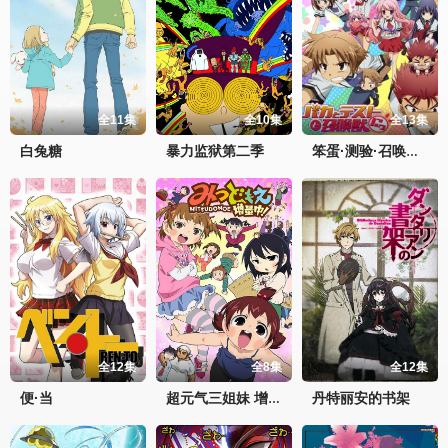
全11集
全10集
全13集
白兔糖
暴力监狱第二季
笨蛋·测验·召唤兽 续篇
全12集
全8集
全12集
便·当
丹特丽安的书架
超元气三姐妹 增量中！