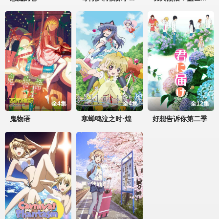
全4集
全4集
全12集
鬼物语
寒蝉鸣泣之时·煌
好想告诉你第二季