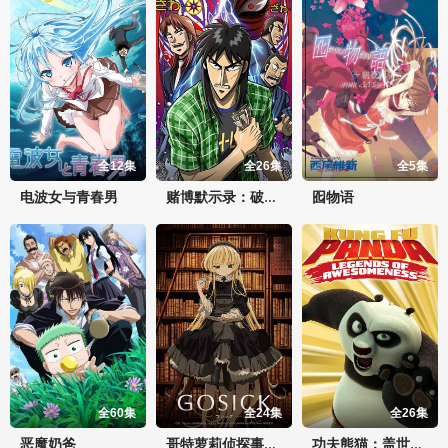
全12集
全26集
全5集
电波女与青春男
囮物语
赌博默示录：破戒录篇
全60集
全24集
全26集
恶魔奶爸
哥特萝莉侦探事件簿
功夫熊猫：盖世传奇第一季