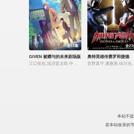
全11集
全23
GIVEN 被赠与的未来剧场版
奥特英雄传赛罗和捷德
江口拓也,浅沼晋太郎,中泽匡智,内田雄马,矢野奖吾
宫野真守
本站不提
若本站收录的节