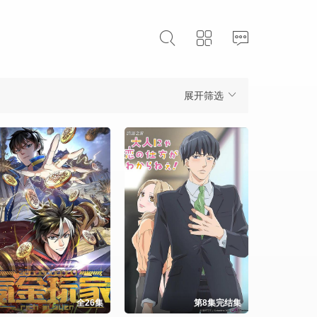
展开筛选
全26集
第8集完结集