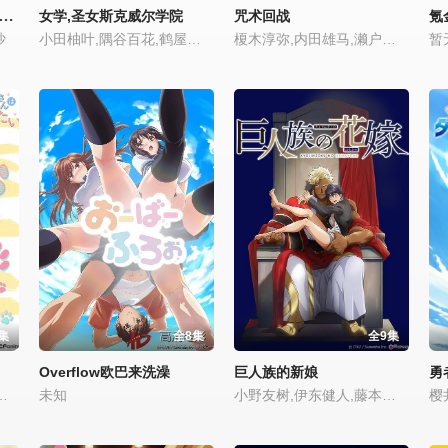
您今天要来点兔子吗BLOOM
女学,圣女斯克威尔学院
咒术回战
氪
沙
小田柚叶,隅谷百花,鹤屋美咲
榎木淳弥,内田雄马,濑户麻沙美,中村悠一,诹访部顺一,小松未可子,内山昂辉,关智一,津田健次郎,岩田光央,远藤绫,黑田崇矢,木村昴,井上麻里奈,赤崎千夏,樱井孝宏,麦人,千叶繁,田中敦子,山谷祥生,岛崎信长
暂
集
全8集
全9集
Overflow欧巴来洗澡
巨人族的新娘
勇
 铃城叶 / 阿部大树
未知
小野友树,伊东健人,藤本教子