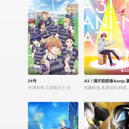
全12集
全12
24号
A3！满开剧团春&amp;
兴津和幸,立花慎之介,古川慎,柳田淳一,铃木崚汰,石狩勇气,河西健吾,齐藤壮马,石川界人,村濑步,田所阳向,小松昌平,小野将梦
佐藤拓也,名塚佳织,柿原彻也,广濑大介,江口拓也,浅沼晋太郎,武内骏辅,白井悠介,山谷祥生,滨健人,丰永利行