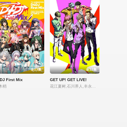
全13集
全12集
DJ First Mix
GET UP! GET LIVE!
木梢
花江夏树,石川界人,丰永利行