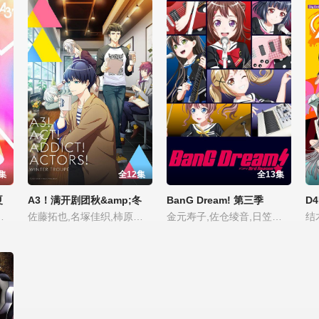
集
全12集
全13集
夏
A3！满开剧团秋&amp;冬
BanG Dream! 第三季
D4
,田丸笃志,土岐隼一,寺岛惇太,泽城千春,小泽廉,酒井广大,熊谷健太郎,西山宏太朗
佐藤拓也,名塚佳织,柿原彻也,广濑大介,江口拓也,浅沼晋太郎,武内骏辅,白井悠介,山谷祥生,滨健人,丰永利行,田丸笃志,土岐隼一,寺岛惇太,泽城千春,小泽廉,酒井广大,熊谷健太郎,西山宏太朗
金元寿子,佐仓绫音,日笠阳子,黑泽朋世,三泽纱千香,大桥彩香,加藤英美里,樱川惠,寺川爱美,伊藤彩沙,工藤晴香,伊藤美来,大冢纱英,西本里美,中岛由贵,纺木吏佐,前岛亚美,相羽爱奈,仓知玲凤,志崎桦音,小原莉子
结