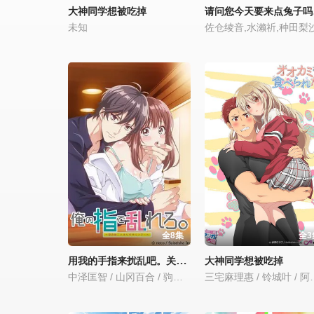
请问
大神同学想被吃掉
未知
佐仓绫音,水濑祈,种田梨
全8集
全3
用我的手指来扰乱吧。关店后两人的沙龙～
大神同学想被吃掉
中泽匡智 / 山冈百合 / 驹田航 / 永冢拓马
三宅麻理惠 /