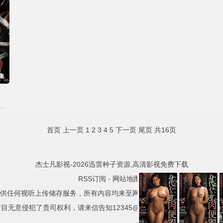
集
,潘惠美,绿川光,滨田龙臣
首页
上一页
1
2
3
4
5
下一页
尾页
共16页
杰士凡影视-2026迅雷种子资源,高清影视免费下载
RSS订阅
-
网站地图
-
供任何视听上传储存服务，所有内容均来至网络自动采集，且已注明相关
目无意侵犯了贵司权利，请来信告知12345@test.com，我们会及时处