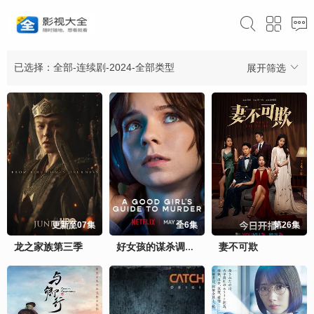
已选择：全部-连续剧-2024-全部类型
展开筛选
更新至07集
全6集
第26集
龙之家族第三季
妻不可欺
好女孩的谋杀调查指南第二季