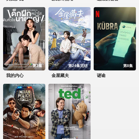
第3集
第24集完结
第8集
我的内心
金屋藏夫
谜谕