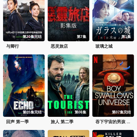
第20集完结
第7集
第1集
与卿行
恶灵旅店
玻璃之城
第05集完结
第06集
第07集完结
回声 第一季
旅人 第二季
吞下宇宙的男孩 第一季