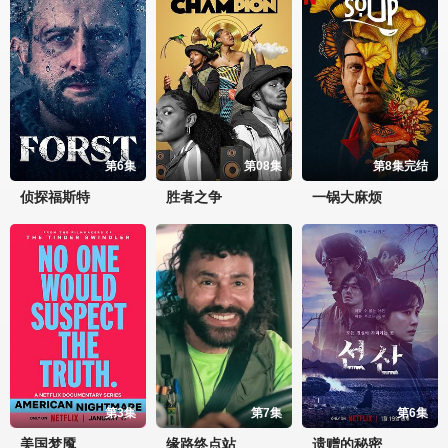
第6集
第08集
第8集完结
侦探福斯特
胜者之争
一锅大麻烦
第3集
第7集
第6集
美国梦魇
缘路终点站
遗赠的秘密