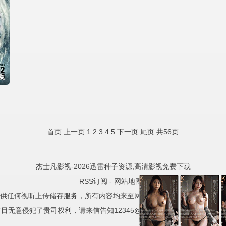
集
戴柏南·凯里,弗兰克·迪兰,玛姬·格蕾斯,科尔曼·多明戈,丹妮·加西亚,加瑞特·迪拉胡特,连尼·詹姆斯,珍娜·艾夫曼,艾莉克莎·尼森森
首页
上一页
1
2
3
4
5
下一页
尾页
共56页
杰士凡影视-2026迅雷种子资源,高清影视免费下载
RSS订阅
-
网站地图
-
供任何视听上传储存服务，所有内容均来至网络自动采集，且已注明相关
目无意侵犯了贵司权利，请来信告知12345@test.com，我们会及时处