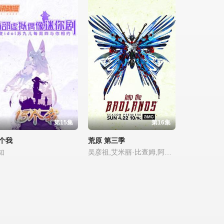
第15集
第16集
5个我
荒原 第三季
知
吴彦祖,艾米丽·比查姆,阿拉米斯·奈特,欧拉·布莱蒂,艾丽·艾恩奈兹,谢尔曼·奥古斯图斯,巴布·塞赛,洛莱妮·图桑特,埃拉-雷·史密斯,尼克·弗罗斯特,迪恩-查尔斯·查普曼,麦迪森·亚萨尼,刘易斯·陈