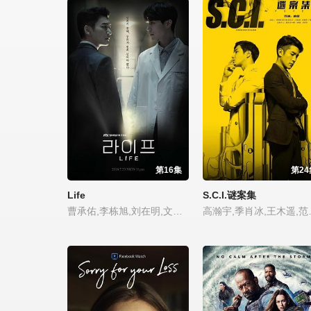
第16集
第24
Life
S.C.I.谜案集
曹承佑,李栋旭,刘在明,文素丽,元真儿,李奎炯,千虎珍,文成根,廉惠兰,金元海,太仁镐,严孝燮,崔光一,崔有华
高瀚宇,季肖冰,王