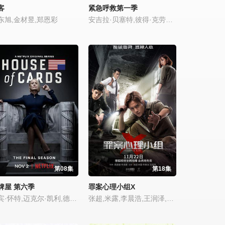
客
紧急呼救第一季
东旭,金材昱,郑恩彩
安吉拉·贝塞特,彼得·克劳斯,奥利弗·斯塔克,艾莎·辛德斯,肯尼斯·崔,洛克蒙·邓巴,康妮·布里顿,玛丽特·哈莉,科科·布朗,科琳·玛西亚,马坎索尼·雷斯
第08集
第18集
牌屋 第六季
罪案心理小组X
罗宾·怀特,迈克尔·凯利,德里克·塞西尔,杰妮·阿特金森,波利斯·麦戈法,保罗·斯帕克斯,杰里米·S·霍尔姆,妮妮·勒惠恩,坎贝尔·斯科特,沙基纳·贾弗里,康斯坦斯·齐默,派翠西娅·克拉克森
张超,米露,李晨浩,王润泽,王今心