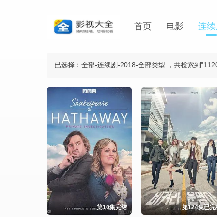
首页
电影
连续
已选择：全部-连续剧-2018-全部类型
，共检索到"112
第10集完结
第124集已完