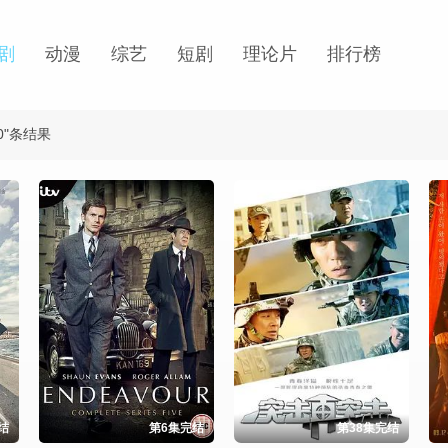
剧
动漫
综艺
短剧
理论片
排行榜
0"条结果
结
第6集完结
第38集完结