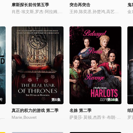
摩斯探长前传第五季
突击再突击
鬼
肖恩·埃文斯,罗杰·阿拉姆,安东·莱瑟
王帅,陈奕丞,孙楚鸿,高艺丹,王劲松,宋楚炎,宋晨,邹俊百,张耀宇,李镇泽
金
片
第6集
第08集
真正的权力的游戏 第二季
名姝 第二季
纸
汤姆·贝伦杰,史蒂文·卢克,亚当·西蒙,亚伦·考特,迈克尔·伯金,安德鲁·斯特克
Marie,Bouvet
萨曼莎·莫顿,杰西卡·布朗·芬德利,丽芙·泰勒,莱丝利·曼维尔,布朗温·詹姆斯,亚历克萨·戴维斯,罗伊·贝克,多萝西·阿特金森,罗莎琳德·以利亚撒,凯特·弗利特伍德,丹尼·萨帕尼,塞巴斯蒂安·阿梅斯托,霍莉·登普西,泰·赫尔利,齐吉·希思