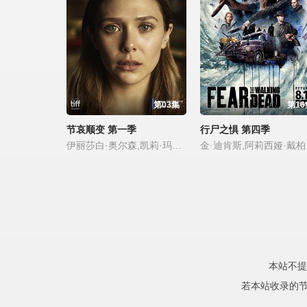
第03集
第16
节哀顺变 第一季
行尸之惧 第四季
伊丽莎白·奥尔森,凯莉·玛丽·陈,约翰·艾德坡,马莫多·阿西,珍妮·麦克蒂尔,扎克·罗比达斯,艾莎·阿尔法,唐·麦克马纳斯,普娜·贾甘纳坦,亚历山大·柯克
金·迪肯斯,阿莉西娅·
本站不提
若本站收录的节