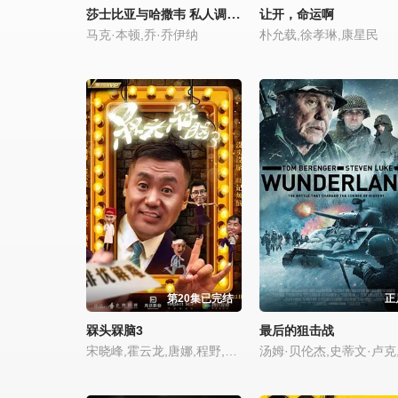
莎士比亚与哈撒韦 私人调查员 第一季
让开，命运啊
马克·本顿,乔·乔伊纳
朴允载,徐孝琳,康星民
第20集已完结
正
槑头槑脑3
最后的狙击战
宋晓峰,霍云龙,唐娜,程野,燕飞