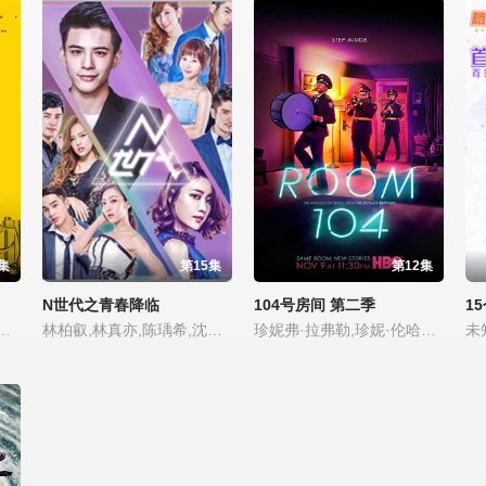
集
第15集
第12集
N世代之青春降临
104号房间 第二季
1
木遥,范玮,孟阿赛,蒋龙,马圣彬,罗昱焜,张帆
林柏叡,林真亦,陈瑀希,沈志明,李宓,杜季祥,纪源,刘蔚纶
珍妮弗·拉弗勒,珍妮·伦哈特,布莱恩·泰里·亨利,迈克尔·珊农,雷恩·威尔森,查琳·易,汤姆·伦克,金格·贡萨加,朱迪·格雷尔,菲尔·马塔里斯
未