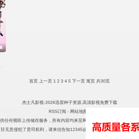
集
莉,杜源,张佳宁,吕夏,黄宥明
首页
上一页
1
2
3
4
5
下一页
尾页
共30页
杰士凡影视-2026迅雷种子资源,高清影视免费下载
RSS订阅
-
网站地图
-
供任何视听上传储存服务，所有内容均来至网络自动采集，且已注明相关
目无意侵犯了贵司权利，请来信告知12345@test.com，我们会及时处