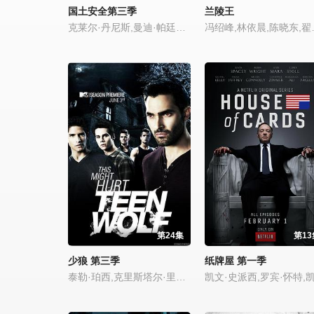
国土安全第三季
兰陵王
克莱尔·丹尼斯,曼迪·帕廷金,戴米恩·路易斯,鲁伯特·弗兰德
冯绍峰,林依晨,陈晓东,翟天临,胡宇威,郑伟,魏
第24集
第13
少狼 第三季
纸牌屋 第一季
泰勒·珀西,克里斯塔尔·里德,迪伦·奥布莱恩,霍兰·罗登,泰勒·霍奇林,JR·波恩,科尔顿·海恩斯