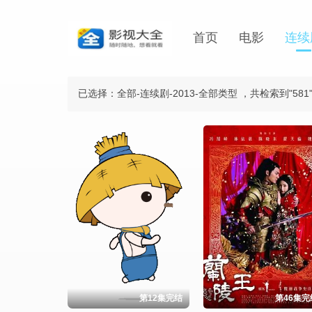
首页
电影
连续
已选择：全部-连续剧-2013-全部类型
，共检索到"581
第12集完结
第46集完