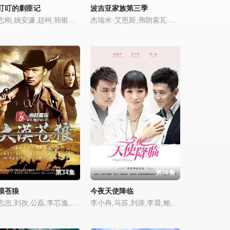
叮叮的剿匪记
波吉亚家族第三季
杨志刚,姚安濂,赵柯,韩银龙,左佰学,王千友
杰瑞米·艾恩斯,弗朗索瓦·阿诺德,荷丽黛·格兰杰,琼妮·威利,洛特·弗贝克,西恩·哈里斯,托尔·林德哈特,吉娜·麦基,彼得·苏利文,科鲁姆·费奥瑞,大卫·丹席克,塞巴斯蒂安·德·索萨,彼得·斯戴宾斯,威廉·鲁尼,马蒂亚斯·瓦雷拉
第34集
第36集
漠苍狼
今夜天使降临
黄志忠,刘孜,公磊,李芯逸,刘威
李小冉,马苏,刘涛,李晨,鲍起静,,Hee,Ching,Paw,秦海璐,田征