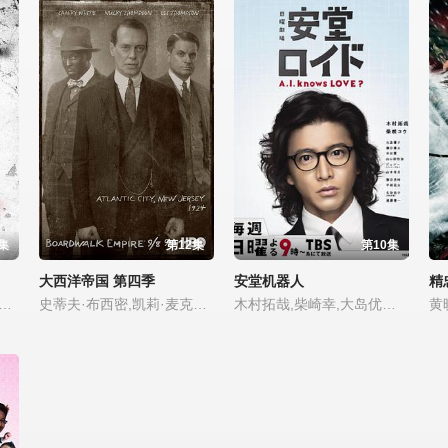
集
第12集
第10集
大西洋帝国 第四季
安堂机器人
精
利文·斯特普尔顿,罗娜·迈特拉,罗布森.格林,多格雷·斯科特,米歇尔·卢卡斯,特雷扎·萨博瓦,伊川东吾,Zubin,Varla
史蒂夫·布西密,凯莉·麦克唐纳,迈克尔·珊农,谢伊·惠格姆,迈克尔·斯图巴,斯蒂芬·格拉汉姆,迈克尔·肯尼斯·威廉姆斯,杰克·休斯顿
木村拓哉,柴崎幸,大岛优子,桐谷健太,本田翼,山口纱弥加,山本美月,日野阳仁,池田大,桐谷美玲,平冈祐太,名取裕子,远藤宪一