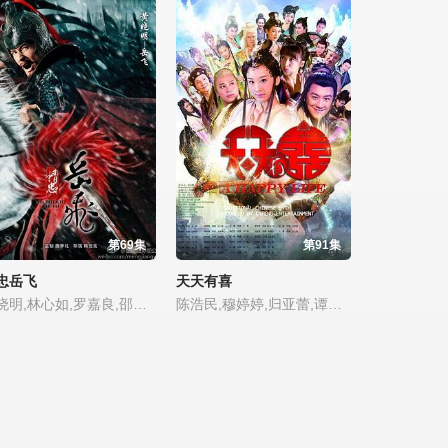
第69集
第91集
忠岳飞
天天有喜
黄晓明,林心如,罗嘉良,邵兵,吴秀波,刘诗诗,郑佩佩,刘兰芳,张嘉倪,于荣光,崔林,张芷溪,王鸥,颖儿,吴庆哲,安泽豪,张馨予,刘承俊,康凯,李昊翰,张迪
陈浩民,穆婷婷,归亚蕾,谭耀文,陈紫函