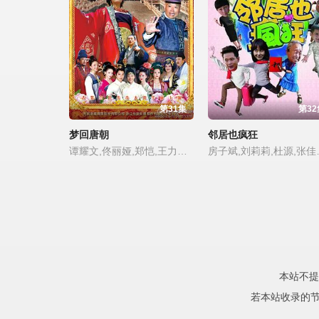
第31集
第32
梦回唐朝
邻居也疯狂
谭耀文,佟丽娅,郑恺,王力可,张世,隋俊波,倪虹洁,郭德纲
房子斌,刘莉
本站不提
若本站收录的节