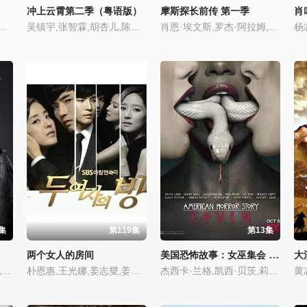
冲上云霄第二季（粤语版）
摩斯探长前传 第一季
肖
千翔,毛林林,余心恬,崔曼莉,陈欣予,高兰村,王笛,吕中,韩栋,蒋依依,李东翰,赵毅,贺镪,卢勇,邓莎,张国庆,何中华,朱海君
吴镇宇,张智霖,胡杏儿,陈法拉,
肖恩·埃文斯,罗杰·阿拉姆,肖恩·里格比
集
第119集
第13集
美国恐怖故事：女巫集会 第三季
两个女人的房间
大
凯文·史派西,罗宾·怀特,凯特·玛拉,迈克尔·凯利,克里斯汀·康奈利,寇瑞·斯托尔,沙基纳·贾弗里,何家蓓,康斯坦斯·齐默,马赫沙拉·阿里,瑞秋·布罗斯纳安,雷格·E·凯蒂
朴恩惠,王光娜,姜志燮,姜京俊,韩振熙,李辉香
杰西卡·兰格,凯西·贝茨,莉莉·拉贝,莎拉·保罗森,埃文·彼得斯,泰莎·法米加,弗兰西丝·康罗伊,安吉拉·贝塞特,艾玛·罗伯茨,加布蕾·丝迪贝,丹尼斯·欧哈拉,莱利·沃克,杰米·布鲁尔