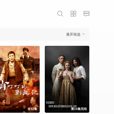
展开筛选
全32集
第10集完结