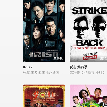
第20集
第10
IRIS 2
反击 第四季
张赫,李多海,李凡秀,金素妍,金永哲,尹斗俊,丹尼尔·亨利,李准,林秀香
菲利普·文切斯特,沙