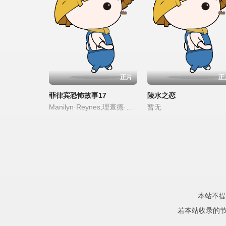
正片
正
菲律宾恐怖故事17
陵水之恋
Manilyn·Reynes,理查德·古提尔瑞兹,卡拉·阿贝拉娜,Janice·de·Belen,罗伊莎·安达里奥,莎拉·爱德华兹,伊萨贝尔·奥尔特加,阿拉·米娜,卡琳娜·包蒂斯塔,Fyang·Smith,JM·Ibarra,Dustin·Yu,Ashley·Ortega,Arlene·Muhlach,Matt·Lozano,Althea·Ablan,Maika·Rivera,Raven·Rigor,Dylan·Yturralde
暂无
本站不提
若本站收录的节