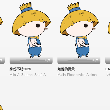
片
正片
正片
身份不明2025
短暂的夏天
LA
,埃斯特万·比利亚尔迪,雅兹明·卡巴洛,艾玛·法约·杜阿尔特,埃内斯蒂娜·加蒂
Mila·Al·Zahrani,Shafi·Al·Harthi,Aziz·Gharbawi,Othoub·Sharar,Adwa·Al·Asiri,Abdullah·Al·Qahtani
Maiia·Pleshkevich,Aleksandr·Feklistov,Vesna·Jovanovic,Yakov·Karykhalin,Aleksandr·Karpushin,Stojsa·Oljacic,Ivan·Denic