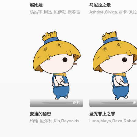
燃比娃
马尼拉之最
杨皓宇,周迅,贝伊勒,康春雷
正片
正
麦迪的秘密
圣咒罪上之罪
约翰·厄尔利,Kip,Reynolds
Luna,Maya,Reza,Rahad