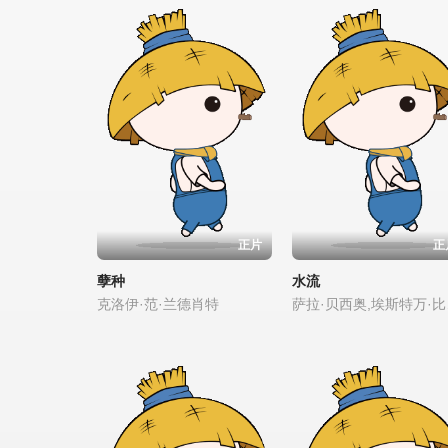
正片
正
孽种
水流
克洛伊·范·兰德肖特
萨拉·贝西奥