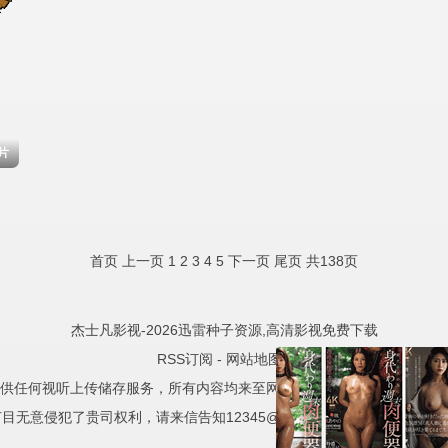
片
首页
上一页
1
2
3
4
5
下一页
尾页
共138页
杰士凡影视-2026迅雷种子资源,高清影视免费下载
RSS订阅
-
网站地图
-
供任何视听上传储存服务，所有内容均来至网络自动采集，且已注明相关
目无意侵犯了贵司权利，请来信告知12345@test.com，我们会及时处