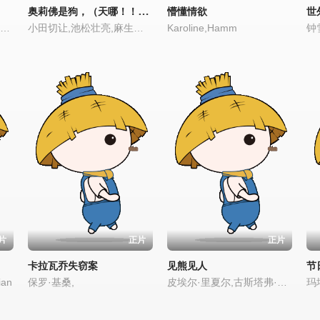
奥莉佛是狗，（天哪！！）这家伙电影版
懵懂情欲
世
Ashtine,Olviga,丽卡·佩拉莱约
小田切让,池松壮亮,麻生久美子
Karoline,Hamm
钟
片
正片
正片
卡拉瓦乔失窃案
见熊见人
节
ian
保罗·基桑,
皮埃尔·里夏尔,古斯塔弗·科文
玛塔