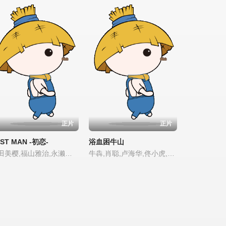
正片
正片
ST MAN -初恋-
浴血困牛山
今田美樱,福山雅治,永濑廉,吉田羊,上川隆也,大泉洋,松尾谕,木村多江,今井朋彦,奥智哉
牛犇,肖聪,卢海华,佟小虎,刘芳毓,李丞峰,赵中华,寇振海,任志宏,侯佳伟,袁宇龙,陆怡璇,Zhenchen Huang,杨涌,牛青峰,马湘宜,泰煜恩,张未柯