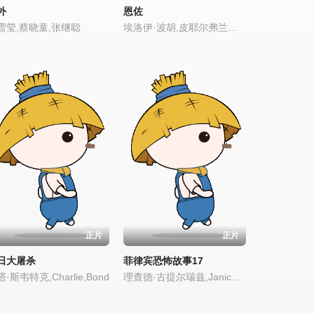
外
恩佐
雪莹,蔡晓童,张继聪
埃洛伊·波胡,皮耶尔弗兰切斯科
正片
正片
日大屠杀
菲律宾恐怖故事17
·斯韦特克,Charlie,Bond
理查德·古提尔瑞兹,Janice,de,Belen