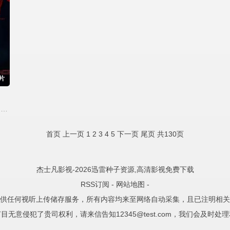
片
Rana,Audi,Marissa,罗伊·松科诺
首页
上一页
1
2
3
4
5
下一页
尾页
共130页
杰士凡影视-2026迅雷种子资源,高清影视免费下载
RSS订阅
-
网站地图
-
供任何视听上传储存服务，所有内容均来至网络自动采集，且已注明相关
目无意侵犯了贵司权利，请来信告知12345@test.com，我们会及时处