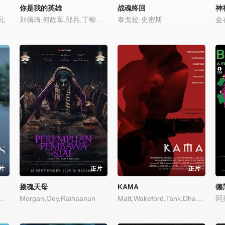
你是我的英雄
战魂终回
神
元
刘佩琦,何政军,邵兵,丁柳元,陈永胜,林博洋
泰戈拉·史密斯
片
正片
正片
摄魂天母
KAMA
德
礼芳,小川杏,佐藤玲,谷川昭一朗,岩濑亮,宮田佳典
Morgan,Oey,Raihaanun
Matt,Wakeford,Tank,Dhamala