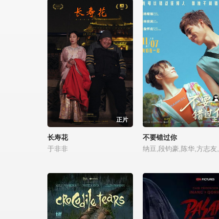
正片
正
长寿花
不要错过你
于非非