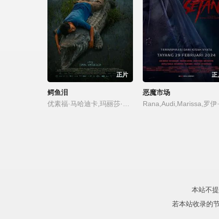
正片
正
鳄鱼泪
恶魔市场
优素福·马哈迪卡,玛丽莎·安妮塔
本站不提
若本站收录的节