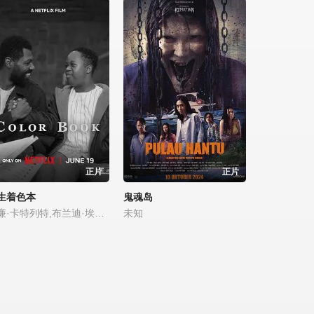
正片
正片
生着色本
鬼魂岛
威廉·卡特列特,布兰迪·埃文斯
未知