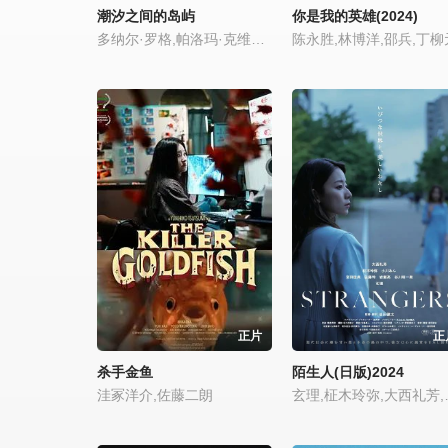
潮汐之间的岛屿
你是我的英雄(2024)
多纳尔·罗格,帕洛玛·克维亚特科夫斯基
陈永胜,林博洋,邵兵,丁柳
正片
正
杀手金鱼
陌生人(日版)2024
洼冢洋介,佐藤二朗
玄理,柾木玲弥,大西