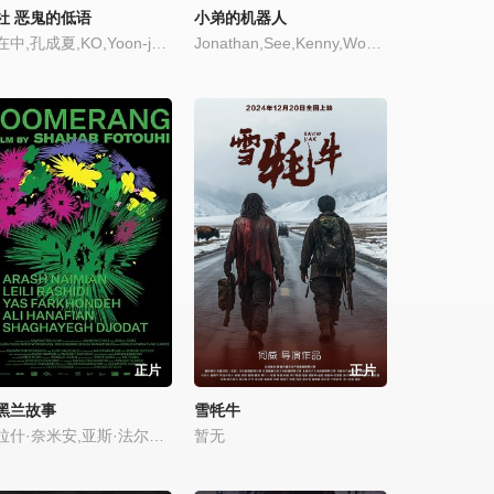
社 恶鬼的低语
小弟的机器人
金在中,孔成夏,KO,Yoon-joon
Jonathan,See,Kenny,Woo,Kah,Weng
正片
正片
黑兰故事
雪牦牛
阿拉什·奈米安,亚斯·法尔孔德
暂无