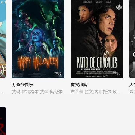
片
正片
正片
万圣节快乐
虎穴狼窝
人
纳豆,段钧豪,陈华,方志友,詹怀云,阳靓,刘韦辰,林奕岚
艾玛·雷纳格尔,艾琳·奥尼尔,
布兰卡·拉文,内斯托尔·坎蒂利亚纳,胡安·卡诺