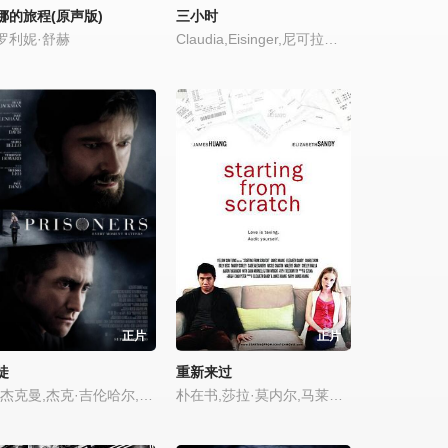
娜的旅程(原声版)
三小时
罗利妮·舒赫
Claudia,Eisinger,尼可拉斯·瑞肯
正片
正片
徒
重新来过
休·杰克曼,杰克·吉伦哈尔,维奥拉·戴维斯,玛丽亚·贝罗,泰伦斯·霍华德,梅丽莎·里奥
朴在书,莎拉·莫内尔,马莱丽·格雷迪