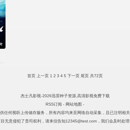
片
宁,迈克尔·塞拉,朱诺·坦普尔,卡塔琳娜·桑地诺·莫雷诺,阿古斯丁·席尔瓦
首页
上一页
1
2
3
4
5
下一页
尾页
共72页
杰士凡影视-2026迅雷种子资源,高清影视免费下载
RSS订阅
-
网站地图
-
供任何视听上传储存服务，所有内容均来至网络自动采集，且已注明相关
目无意侵犯了贵司权利，请来信告知12345@test.com，我们会及时处