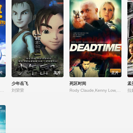
片
正片
正片
少年岳飞
死区时间
孟
张页川,张琳,高全胜,李团,刘红韵
刘荣荣
Rody Claude,Kenny Low,Jessica Hegarty