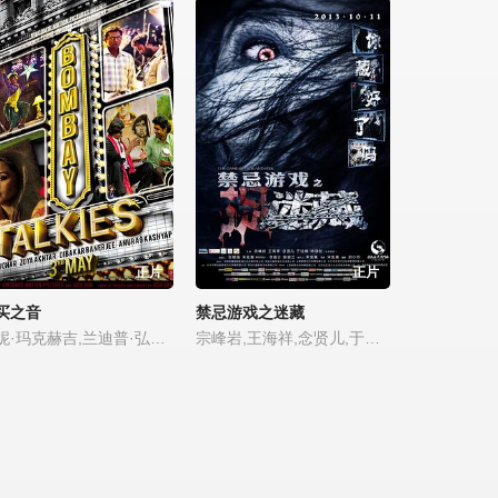
正片
正片
买之音
禁忌游戏之迷藏
拉妮·玛克赫吉,兰迪普·弘达,萨基布·萨利姆,纳瓦祖丁·席迪圭,萨达西欧.阿穆拉普日卡尔,Naman,Jain,兰维尔·肖里,阿米达普·巴强,卡特莉娜·卡芙,法尔汉·阿赫塔尔,阿明·阿卜杜勒·奎德,薇迪亚·巴兰,玖熹·查瓦拉,斯沃蒂·达斯,玛杜丽·迪克西特,亚尼·卡普,卡琳娜·卡普尔,卡瑞诗玛·卡普尔,兰比尔·卡普尔,沙希德·卡普尔,阿米尔·汗,伊姆兰·汗,赛义夫·阿里·汗,沙鲁克·汗,维涅特·库马尔,戴安娜·彭蒂,兰维尔·辛格,诗丽黛玮
宗峰岩,王海祥,念贤儿,于佳琪,林诗枝