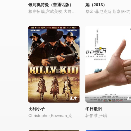
银河奥特曼（普通话版）
她（2013）
根岸拓哉,宫武美樱,大野瑞生,云母,草川拓弥,宇野祥平,石丸博也,桥本达也,杉田智和,平野勋人,川原庆久,木野花,津川雅彦,虎牙光挥,野村宏伸,川上麻衣子,阿部翔平
华金·菲尼克斯
正片
正
比利小子
冬日暖阳
Christopher,Bowman,克里斯托弗·鲍曼
韩伯维,张暘