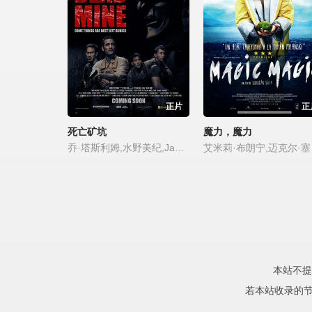
正片
正
死亡矿坑
魔力，魔力
乔·塔斯利姆,水野美纪,James,Taenaka,山姆·哈兹尔丁
艾米莉·布朗
本站不提
若本站收录的节