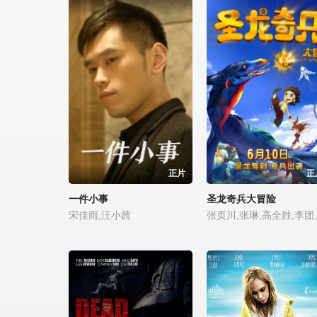
正片
正
一件小事
圣龙奇兵大冒险
宋佳雨,汪小茜