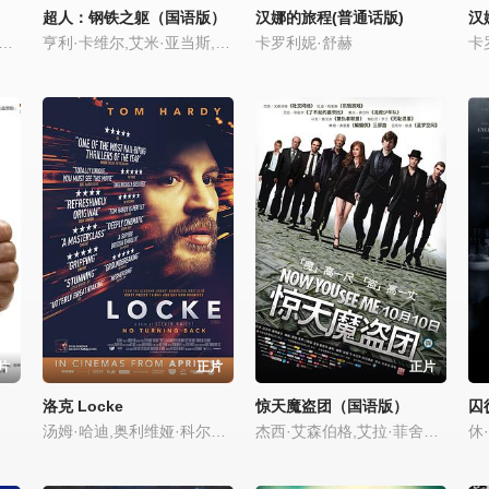
超人：钢铁之躯（国语版）
汉娜的旅程(普通话版)
汉
,斯嘉丽·约翰逊,艾米·亚当斯,鲁妮·玛拉,奥利维亚·王尔德,斯派克·琼斯,琳恩·A·弗里德曼,
亨利·卡维尔,艾米·亚当斯,迈克尔·珊农,凯文·科斯特纳,戴安·琳恩,罗素·克劳,克里斯托弗·米洛尼,安婕·特拉乌,劳伦斯·菲什伯恩,阿耶莱特·祖里尔,雅丹·古尔德,迈克尔·凯利,迪伦·斯派比利,朱利安·瑞钦斯
卡罗利妮·舒赫
卡
片
正片
正片
洛克 Locke
惊天魔盗团（国语版）
囚
汤姆·哈迪,奥利维娅·科尔曼,露丝·威尔森,安德鲁·斯科特,本·丹尼尔斯,汤姆·赫兰德
杰西·艾森伯格,艾拉·菲舍尔,伍迪·哈里森,戴夫·弗兰科,马克·鲁弗洛,梅拉尼·罗兰,摩根·弗里曼,迈克尔·凯恩,迈克尔·凯利