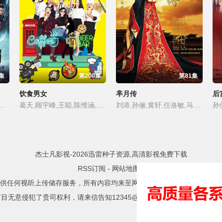
集
第200集
第81集
饮食男女
芈月传
后
许文广,范雨林,夏添,康凯,张博,李根,姜广涛,孙洪涛,焦志强,王欢,邵峰,李亚天,陆毅,陈好,李雨轩,常铖,郑伟,赵柯,王瀚,苗雅宁,霍青,樊营,李依晓,安彭泽宇,郑天庸,金雁,李建新,吕晓禾,尚悦,于滨,范世德,白玉,王新军,焦晃,葛友元,刘芊含,王志强,吴克刚,刘真佑,刘竞,蒋昌义,柳秉钰,Jun Cai,田海鹏,洋光,丁健,胡春勇,阎沛,龚志学,李旭,龚志
葛天,顾宇峰,王聪,陈维涵,张一鸾,黄澄澄,严米拉,李晴
刘涛,孙俪,黄轩,任洛敏,马思纯,赵立新,赵文瑄,李庆誉,张浩庭,姜宏波,宋佳伦,朱一龙,曹卫宇,柴蔚,孙晨熙,徐百慧,石悦安鑫,方中信,许文广,孙茜,殷旭,郑业成,杨晨,蒋欣,张钧涵,高云翔,孙怡,楚月,郝怡霖,巴图,马苏,毛俊杰,祖峰,吴屹桐,刘楚恬,师悦玲,杨昆,魏伊,曾虹畅,陶慧,巩峥,刘滨,斓曦,何杜娟,迟嘉,李景儿,李洪权,孔庆三,肖辉,袁志博,井星文,范哲琛,刘奕君,施京明,蔡雯艳,曹征,张冉怡,周奇,高玉庆,张艾,雷昊汶,徐梵溪,熊俊豪,李蓓蕾,安笑歌,塔拉,杨凯淳,张雨剑,周云深,沈雨,
杰士凡影视-2026迅雷种子资源,高清影视免费下载
RSS订阅
-
网站地图
-
供任何视听上传储存服务，所有内容均来至网络自动采集，且已注明相关
目无意侵犯了贵司权利，请来信告知12345@test.com，我们会及时处