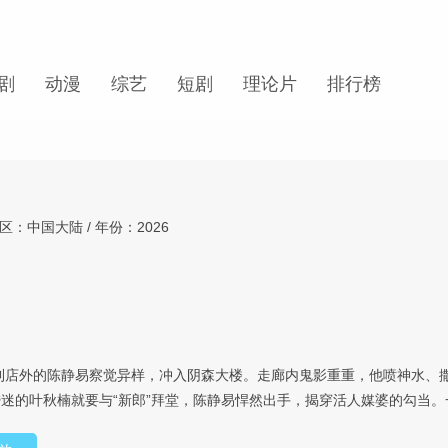
剧
动漫
综艺
短剧
理论片
排行榜
区：中国大陆 / 年份：2026
利店外的陈静易察觉异样，冲入阴森大楼。走廊内鬼影重重，他喷神水、撒
迷的叶秋楠就要与“新郎”拜堂，陈静易悍然出手，揭穿活人媒婆的勾当。一