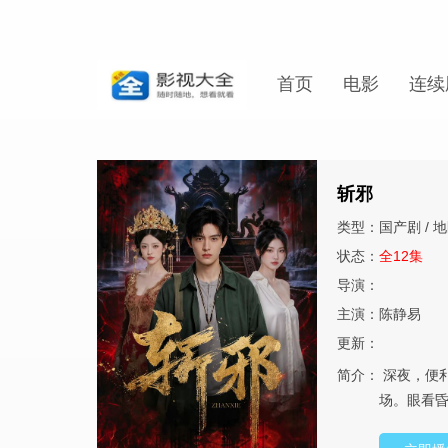
首页
电影
连续
斩邪
类型：国产剧 / 地
状态：
全12集
导演：
主演：陈静易
更新：
简介：
深夜，便
场。眼看昏