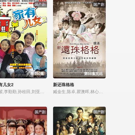
国产剧
国产剧
第100集
第98集完结
有儿女2
新还珠格格
杨紫,李勤勤,孙桂田,刘亚津,黑妹,张艺文,宋丹丹,常蓝天,高亚麟,马书良,张海燕,杜旭东,句号,李晓红,任正斌,盛冠森,林丛,林好,张一山,周倜,宁文彤,曹力,薛咏煜,田玲,文兴宇,陈征,刘岩,尤浩然,段丽阳,冉倩
臧金生,陈卓,瞿澳晖,林心如,刚毅,方青卓,张洋,张丹峰,阚清子,邱心志,张睿,刘晓晔,庄庆宁,赵丽颖,姜广涛,艾如,吴斌,徐亚洲,邓萃雯,麦迪娜,符涛,王星瀚,李佳航,刘昌伟,李晟,孙耀琦,牟星,周放,柴碧云,李小燕,薛咏煜,刘雪华,尼格木图,高梓淇,王建新,海陆,邢瀚卿,路宏,于莹莹,王今铎,陈诗丹
国产剧
国产剧