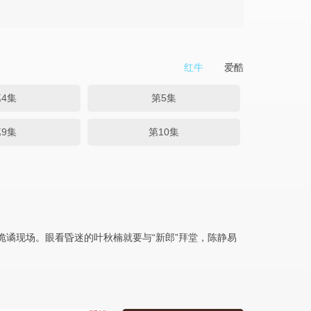
红牛
爱酷
4集
第5集
9集
第10集
诡谲现场。眼看昏迷的叶秋楠就要与“新郎”拜堂，陈静易