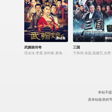
第96集
第95
武媚娘传奇
三国
范冰冰,李晨,张钧甯,黄海冰,余皑磊,刘洋,孙宁,马思纯,李子峰,李李仁,王亚楠,李解,任山,张杰,张勇民,宝木中阳,施诗,王真儿,王泊文,张馨予,陈柯帆,张丰毅,俞灏明,杨天翔,顾语涵,沈保平,边江,李东恒,乔诗语,张定涵,刘校妤,李翠翠,姜广涛,朱晓辉,周海媚,涂黎曼,李治廷,赵雍,郑希,王丽媛,李亚天,松岛庄汰,王文杰,须乾,高远,张彤,金雁,陈喆伦,张庭,凌子幂,赵异卓,王绘春,刘子赫,刘誉坤,康福震,陈思斯,林煊皓,米露,孙佳奇,崔冰,徐杨,何欣,秦启东
于和伟,张磊,陆建艺,矢野浩二,倪大红,沙溢,林心如,黄维德,于荣光,杨德民,张杰,罗晋,何润东,陈建斌,赵秋生,曹曦文,谭建昌,聂远,杜旭东,
本站不提
若本站收录的节