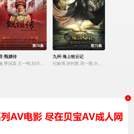
第76集
第75集
宫·甄嬛传
九州·海上牧云记
孙俪,季冠霖,王一鸣,刘洋,孙宁,张晓龙,赵千紫,李东学,张杰,谭松韵,孙菲,陈建斌,李璐兵,蔡少芬,唐艺昕,赵海龙,李丹,颖儿,热依扎,杨晓波,沈保平,杨淇,陶昕然,孙茜,张毅,蓝盈莹,张志伟,黄宁生,乔诗语,杨晨,蒋欣,王丽涵,徐璐,张雅萌,杨心仪,邬立朋,罗康,李佳璇,刘荫,汪晴,战菁一,李宜娟,孙艳,刘柏廷,孙渤洋,Chen Guo,杨紫嫣,纪姿含,秦一铭,王文杰,斓曦,张妍,李洋,赵岭,崔漫莉,陈倩,纪元,翟蓓蓓,马维福,田朴珺,杨静,刘岩,刘雪华,王彪,谭琍敏,张艾,毛晓彤,海燕,田西平,李天
纪焕博,张钧甯,周一围,矢野浩二,黄轩,石云鹏,万茜,王千源,张瑶,梁月军,窦骁,李子峰,林鹏,冯嘉怡,阚清子,高叶,杜玉明,曹卫宇,Pujun·Han,含笑,陈炳强,石悦安鑫,蒋勤勤,李凯馨,冈村秀,俞灏明,杜淳,热依扎,游大庆,王思思,曲高位,刘紫玲,马泽涵,涂们,孙坚,李爽,王一楠,徐璐,黄诗佳,李心艾,文咏珊,芦芳生,霍政谚,王璨,宋允皓,郑好,蔡鹭,尹铸胜,陈婧旸,张晓晨,张佳宁,郑伟,何杜娟,张棪琰,彭冠英,李念,赵魏,赵雷棋,刘卫华,龙德,贾海涛,周奇,王建新,朱辉,蒋毅,王钢,单旭东,孙正
×
资源来源
理和删除，谢谢！