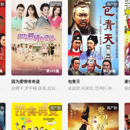
产剧
国产剧
国产剧
集
第105集
第236集
因为爱情有奇迹
包青天
家
邓超,范伟,沈腾,赵铁人,王旭峰,王刚,赵珈琪,冯小刚,孙桂田,梁天,蔡明,潘长江,刘金山,巩汉林,李琦,金珠,常远,郭月,孙悦,丁嘉丽,句号,张铁林,李颖,彭玉,吴军,李诚儒,蒋一铭,侯耀华,洪剑涛,李博,沙景昌,何冰,李明启,赵会南,刘斌,刘鉴,高虎,朱德承,黄宏,英壮,刘惠,李永贵,崔宏利,张宇彤,朱家三,王奎荣,孙浩,熊伟,石天生,孙松,李丁,莫岐,胡亚捷,周小斌,杜鹤,傅彪,高秀敏,王平,王馨悦,文兴宇,李文启,李金祥,吴素琴,吕小品,张秋歌,丁霄汉,王玉宁,英宁,张丹露,马星海,金学峰,宿宁馨
赵樱子,罗宇楠,路晨,彭冠英,赵胜胜,林佑威,涂嘉娜
金超群,何家劲,范鸿轩,孙鹏,高念国,徐建宇,杨雄,邵长森,王中皇,施羽,龙隆,杜满生,陈琪,卢碧云
产剧
国产剧
国产剧