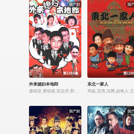
国产剧
国
第2260集
第120
外来媳妇本地郎
东北一家人
龚锦堂,黄锦裳,苏志丹,郭昶,彭新智,徐若琪,丁玲,虎艳芬,钱莹,郝莲露,李俊毅,张纹博,何文茵,王辰,谢恩,毛琳,林星云,卢海潮,卢秋萍,马小倩,陈坚雄,黄俊英,舒力生,吴苏妹,张和平,邝祖乐,刘涛,周小镔,黄慧颐,潘结
国产剧
国