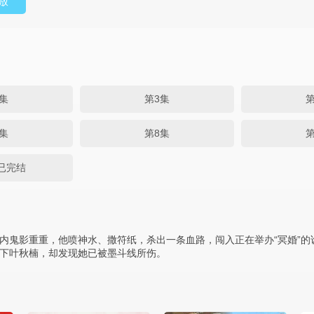
放
集
第3集
第
集
第8集
第
集已完结
内鬼影重重，他喷神水、撒符纸，杀出一条血路，闯入正在举办“冥婚”的
下叶秋楠，却发现她已被墨斗线所伤。