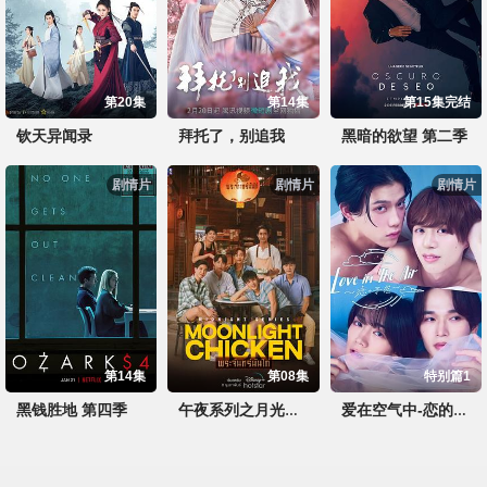
第20集
第14集
第15集完结
钦天异闻录
拜托了，别追我
黑暗的欲望 第二季
剧情片
剧情片
剧情片
第14集
第08集
特别篇1
黑钱胜地 第四季
午夜系列之月光鸡饭
爱在空气中-恋的预感