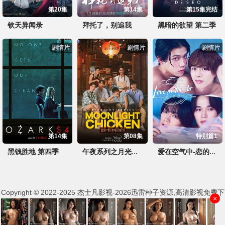
第20集
第14集
第15集完结
钦天异闻录
拜托了，别追我
黑暗的欲望 第二季
剧情片
剧情片
剧情片
第14集
第08集
特别篇1
黑钱胜地 第四季
午夜系列之月光鸡饭
爱在空气中-恋的预感
Copyright © 2022-2025 杰士凡影视-2026迅雷种子资源,高清影视免费下
×
载
本站兼容浏览器：edge浏览器 谷歌浏览器 正常播放