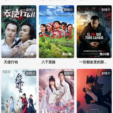
剧情片
剧情片
剧情片
第23集
第22集
第28期
天使行动
八千里路
一切都改变的那一天
剧情片
剧情片
剧情片