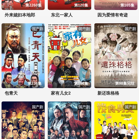
第2260集
第120集
第105集
外来媳妇本地郎
东北一家人
因为爱情有奇迹
国产剧
国产剧
国产剧
第236集
第100集
第98集完结
包青天
家有儿女2
新还珠格格
国产剧
国产剧
国产剧