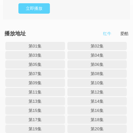
立即播放
播放地址
红牛
爱酷
第01集
第02集
第03集
第04集
第05集
第06集
第07集
第08集
第09集
第10集
第11集
第12集
第13集
第14集
第15集
第16集
第17集
第18集
第19集
第20集