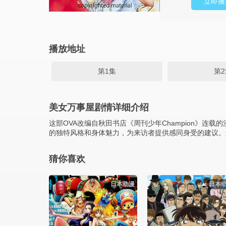
立即播
播放地址
第1集
第2
美女万事屋剧情详细介绍
这部OVA改编自秋田书店《周刊少年Champion》连
的独特风格和身体魅力，为来访者提供感同身受的建议。
猜你喜欢
日本动漫
日本