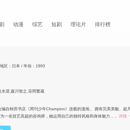
剧
动漫
综艺
短剧
理论片
排行榜
地区：日本 / 年份：1993
速水奨,森川智之,笹岡繁蔵
)
改编自秋田书店《周刊少年Champion》连载的漫画。 拥有完美美貌、
为一名技艺高超的咨询师，她运用自己的独特风格和身体魅力，...
详情