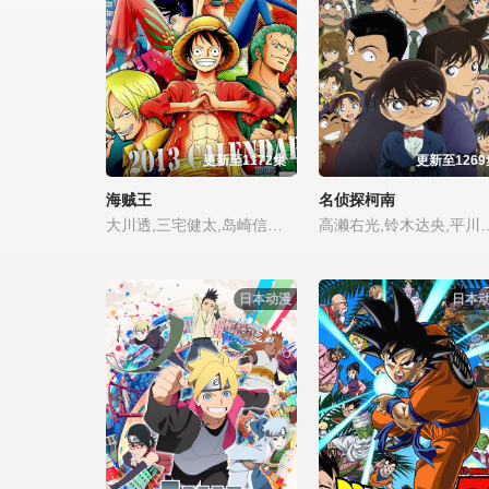
更新至1172集
更新至1269
海贼王
名侦探柯南
大川透,三宅健太,岛崎信长,代永翼,雪野五月,津田健次郎,宫田幸季,托德·哈伯空,花江夏树,坂本千夏,竹内顺子,樱井孝宏,神谷浩史,山寺宏一,三石琴乃,佐藤利奈,伊藤静,野岛健儿,藤井雪代,林原惠美,石田彰,山口由里子,立木文彦,子安武人,长泽美树,麦人,竹中直人,高山南,山崎和佳奈,小山力也,日高法子,森川智之,池田秀一,梁田清之,松井菜樱子,飞田展男,松本和香子,齐藤贵美子,高桥广树,名塚佳织,稻田彻,长岛雄一,柴田秀胜,野泽雅子,楠大典,桧山修之,小西克幸,大塚芳忠,银河万丈,大塚明夫,渡边久美子,
高濑右光,铃木达央,平川大辅,渡边明乃,津田健次郎,家中宏,三森铃子,樱井孝宏,坂本真绫,山寺宏一,三石琴乃,伊藤静,野岛健儿,大原沙耶香,林原惠美,绪方惠美,宫村优子,石田彰,立木文彦,子安武人,长泽美树,川村万梨阿,高山南,山崎和佳奈,小山力也,日高法子,田中敦子,池田秀一,一城美由希
日本动漫
日本