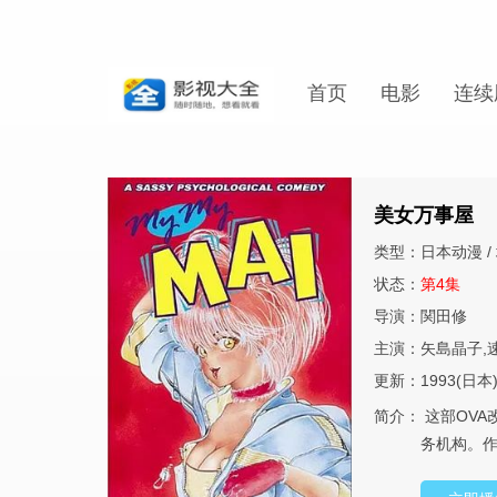
首页
电影
连续
美女万事屋
类型：日本动漫 / 
状态：
第4集
导演：関田修
主演：矢島晶子,
更新：1993(日本
简介：
这部OVA
务机构。作