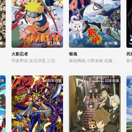
集
全719集
全367集
火影忍者
银魂
死
,梁田清之,杉本优,松井菜樱子,远藤绫,井上和彦,福岛润,茅野爱衣,生天目仁美,高桥广树,能登麻美子,名塚佳织,长岛雄一,野泽雅子,悠木碧,岛本须美,桧山修之,柚木凉香,小林由美子,兴梠里美,真柴摩利,大塚芳忠,大塚明夫
羽多野涉,安元洋贵,三宅健太,高濑右光,渡边明乃,津田健次郎,家中宏,竹内顺子,樱井孝宏,坂本真绫,野岛健儿,石田彰,小山力也,田中敦子,森川智之,池田秀一,松井菜樱子,入野自由,铃村健一,上田耀司,飞田展男,井上和彦,松本和香子,能登麻美子,长岛雄一,柴田秀胜,楠大典,柚木凉香,小林由美子,大塚芳忠,高木涉,大谷育江,本田贵子,寺杣昌纪,土田大,津田英三,鸟海浩辅,水树奈奈,伊藤健太郎,宫本充,川田绅司,下山吉光,矢岛晶子,田村由香里,水岛裕,前野智昭,菅生隆之,三木真一郎,朴璐美,保志总一朗,森久保祥
新垣樽助,小野友树,佐藤拓也,铃木达央,渡边明乃,雪野五月,竹内顺子,神谷浩史,山寺宏一,石田彰,立木文彦,子安武人,远藤绫,铃村健一,上田耀司,西田雅一,能登麻美子,小林优,长岛雄一,岛本须美,桧山修之,钉宫理惠,土田大,藤原启治,高桥美佳子,植田佳奈,米泽圆,川澄绫子,甲斐田裕子,下山吉光,斋藤千和,下野纮,杉田智和,山崎巧,绿川光,水岛裕,伊藤美纪,三木真一郎,游佐浩二,折笠富美子,伊东美弥子,新井里美,今村一志洋,上田祐司,茶风林,阪口大助,Noriaki Sugiyama,清水爱,饭田利信,中井
动漫
日本动漫
日本动漫