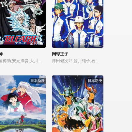
全366集
第178集完结
神
网球王子
新垣樽助,安元洋贵,大川透,三宅健太,铃木达央,代永翼,平川大辅,雪野五月,宫田幸季,樱井孝宏,小野大辅,大原沙耶香,绪方惠美,立木文彦,子安武人,小山力也,森川智之,梁田清之,中村悠一,福山润,飞田展男,高桥伸也,生天目仁美,高桥广树,能登麻美子,樫井笙人,酒卷光宏,佐佐木启夫,小林优,稻田彻,长岛雄一,岛本须美,吉野裕行,楠大典,桧山修之,小西克幸,大塚明夫,木村雅史,钉宫理惠,高木涉,石井康嗣,柿原彻也,桑岛法子,本田贵子,东地宏树,有本钦隆,鸟海浩辅,藤村步,伊藤健太郎,千叶繁,甲斐田裕子,浪川大
津田健次郎,皆川纯子,石田彰,高桥广树,桧山修之,钉宫理惠,鹤冈聪,鸟海浩辅,高桥美佳子,浪川大辅,乡田穗积,保志总一朗,岸尾大辅,森久保祥太郎,菊池正美,松山鹰志,佐佐木望,上田祐司,岩崎征实,置鲇龙太郎,池田政典,诹访部顺一,丰永利行,铃木千寻,中村太亮,喜安浩平,下崎纮史,小野坂昌也,织田优成,胜杏里,松本忍,山崎树范,符爽,魏伯勤,近藤隆,木内秀信,甲斐田雪,川原庆久,前田刚,水野理纱,竹本英史,近藤孝行,永野善一,木村亚希子,川本成,尾小平志津香,森山荣治,森训久,傅曼君,高木俊,莲岳大,小村哲
日本动漫
日本动漫