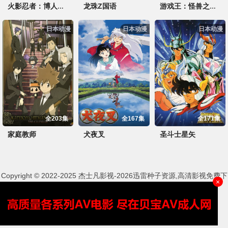
龙珠Z国语
火影忍者：博人传之次世代继承者
游戏王：怪兽之决斗
日本动漫
日本动漫
日本动漫
全203集
全167集
全171集
家庭教师
犬夜叉
圣斗士星矢
Copyright © 2022-2025 杰士凡影视-2026迅雷种子资源,高清影视免费下
×
载
本站兼容浏览器：edge浏览器 谷歌浏览器 正常播放