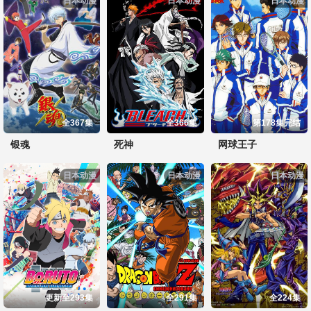
日本动漫
日本动漫
日本动漫
全367集
全366集
第178集完结
银魂
死神
网球王子
日本动漫
日本动漫
日本动漫
更新至293集
全291集
全224集