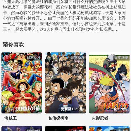
不知天高地厚的魔法社的成员们又将面对什么样的挑战呢？由于大吊
钟变成了一棵巨大的樱花树，高仓学长带领魔法社社员在树上贴魔法
卡，然而心软的沙绘不忍心让美丽的大樱花树就此凋零，于是大家同
心协力帮樱花树移开……由于七香的妈妈不能参加家长座谈会，七香
一气之下离家出走，来到沙绘家投靠。恰巧小茜也来到沙绘家，于是
三人一起大展手艺，这3人究竟会弄出什么预料之外的状况呢……
猜你喜欢
日本动漫
日本动漫
日本动漫
更新至1172集
更新至1269集
全719集
海贼王
名侦探柯南
火影忍者