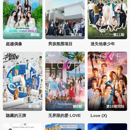
第6期
第10期
第11期
超越偶像
男孩氛围项目
迷失他泰少年
第10期
第9期
第10期完结
隐藏的王牌
无界限的爱 LOVE
Love (X)