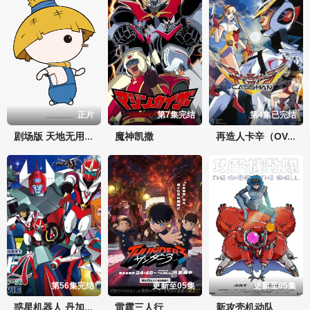
正片
第7集完结
第4集已完结
魔神凯撒
剧场版 天地无用！in LOVE2：遥远的思念
再造人卡辛（OVA）
第56集完结
更新至05集
更新至05集
雷霆三人行
新攻壳机动队
惑星机器人 丹加德A