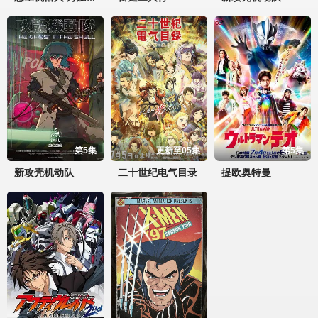
第5集
更新至05集
第5集
新攻壳机动队
二十世纪电气目录
提欧奥特曼