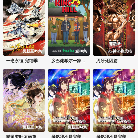
更新至05集
全10集
第26集完结
​一念永恒 完结季​
刃牙死囚篇
乡巴佬希尔一家的幸福生活第十五季
更新至10集
更新至04集
第4集
精灵梦叶罗丽第十一季（下）
虽然我不是完美恶女～雏宫蝶鼠替换传～
虽然我不是完美恶女～雏宫蝶鼠替换传