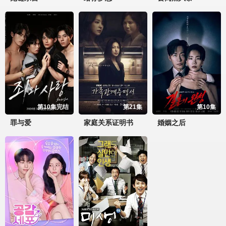
第10集完结
第21集
第10集
罪与爱
家庭关系证明书
婚姻之后