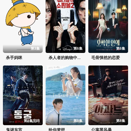
第3集
第6集
第6集
杀手妈咪
毛骨悚然的恋爱
杀人者的购物中心2
第8集完结
第8集
第8集
鬼谜东宫
给你梦想
公寓黑风暴