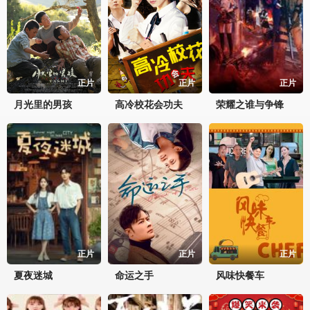
正片
正片
正片
月光里的男孩
高冷校花会功夫
荣耀之谁与争锋
正片
正片
正片
夏夜迷城
命运之手
风味快餐车