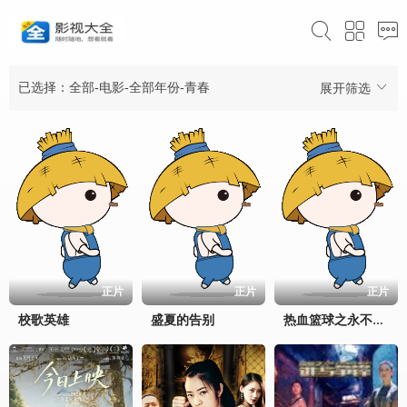
已选择：全部-电影-全部年份-青春
展开筛选
正片
正片
正片
校歌英雄
盛夏的告别
热血篮球之永不放弃