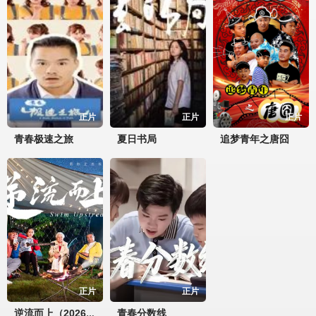
正片
正片
正片
青春极速之旅
夏日书局
追梦青年之唐囧
正片
正片
青春分数线
逆流而上（2026）