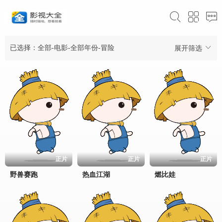
已选择：全部-电影-全部年份-冒险
展开筛选
正片
正片
正片
野兽赛跑
热血江湖
燃比娃