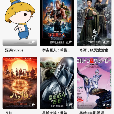
正片
正片
正片
深渊(2026)
奇谭，纸刃渡荒墟
宇宙巨人：希曼崛起
正片
正片
正片
八仙
星球大战：曼达洛人与古古
奥特Q电影版 星之传说