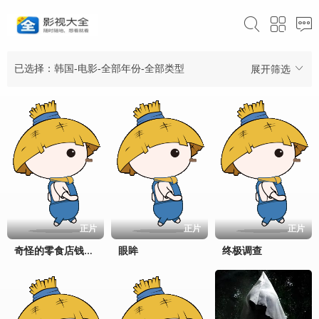
已选择：韩国-电影-全部年份-全部类型
展开筛选
正片
正片
正片
眼眸
终极调查
奇怪的零食店钱天堂