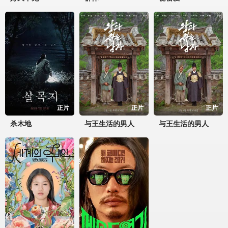
正片
正片
正片
杀木地
与王生活的男人
与王生活的男人