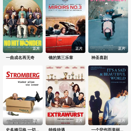
正片
正片
正片
一曲成名再无奇
镜的第三乐章
神圣喜剧
正片
正片
正片
特殊待遇
史多姆贝格 一切照旧
一个悲伤而美丽的世界