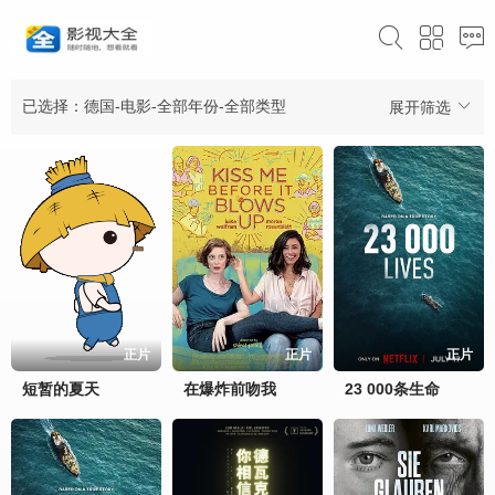
已选择：德国-电影-全部年份-全部类型
展开筛选
正片
正片
正片
短暂的夏天
在爆炸前吻我
23 000条生命