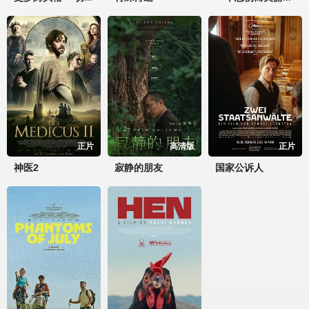
正片
高清版
正片
神医2
寂静的朋友
国家公诉人